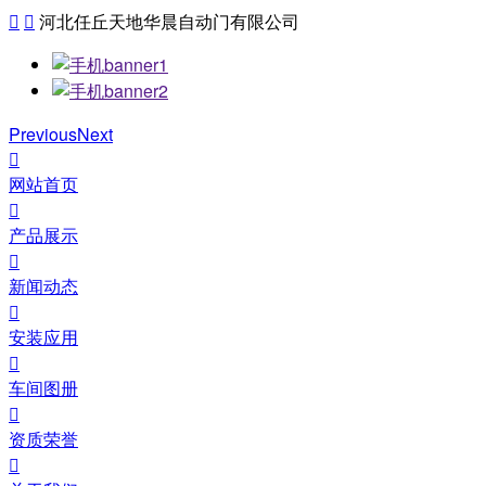


河北任丘天地华晨自动门有限公司
Previous
Next

网站首页

产品展示

新闻动态

安装应用

车间图册

资质荣誉
