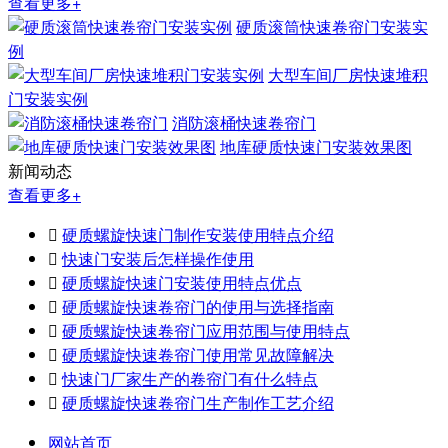
查看更多+
硬质滚筒快速卷帘门安装实
例
大型车间厂房快速堆积
门安装实例
消防滚桶快速卷帘门
地库硬质快速门安装效果图
新闻动态
查看更多+

硬质螺旋快速门制作安装使用特点介绍

快速门安装后怎样操作使用

硬质螺旋快速门安装使用特点优点

硬质螺旋快速卷帘门的使用与选择指南

硬质螺旋快速卷帘门应用范围与使用特点

硬质螺旋快速卷帘门使用常见故障解决

快速门厂家生产的卷帘门有什么特点

硬质螺旋快速卷帘门生产制作工艺介绍
网站首页