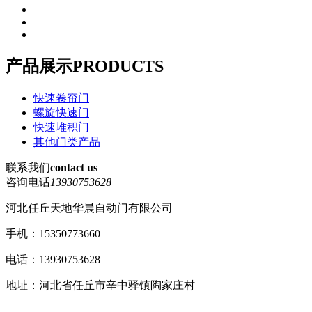
产品展示
PRODUCTS
快速卷帘门
螺旋快速门
快速堆积门
其他门类产品
联系我们
contact us
咨询电话
13930753628
河北任丘天地华晨自动门有限公司
手机：15350773660
电话：13930753628
地址：河北省任丘市辛中驿镇陶家庄村