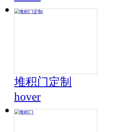
堆积门定制
hover