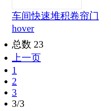
车间快速堆积卷帘门
hover
总数 23
上一页
1
2
3
3/3