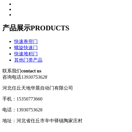
产品展示
PRODUCTS
快速卷帘门
螺旋快速门
快速堆积门
其他门类产品
联系我们
contact us
咨询电话
13930753628
河北任丘天地华晨自动门有限公司
手机：15350773660
电话：13930753628
地址：河北省任丘市辛中驿镇陶家庄村