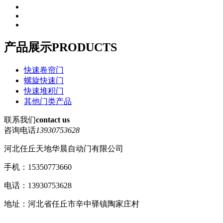
产品展示
PRODUCTS
快速卷帘门
螺旋快速门
快速堆积门
其他门类产品
联系我们
contact us
咨询电话
13930753628
河北任丘天地华晨自动门有限公司
手机：15350773660
电话：13930753628
地址：河北省任丘市辛中驿镇陶家庄村