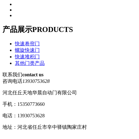
产品展示
PRODUCTS
快速卷帘门
螺旋快速门
快速堆积门
其他门类产品
联系我们
contact us
咨询电话
13930753628
河北任丘天地华晨自动门有限公司
手机：15350773660
电话：13930753628
地址：河北省任丘市辛中驿镇陶家庄村