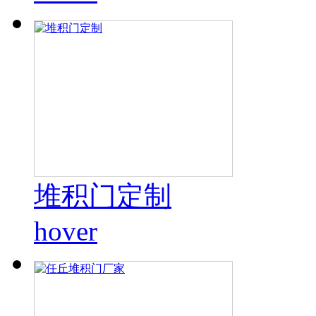
堆积门定制
hover